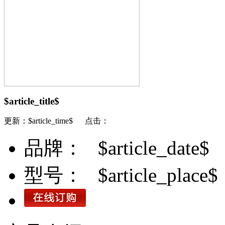
$article_title$
更新：$article_time$ 点击：
品牌：
$article_date$
型号：
$article_place$