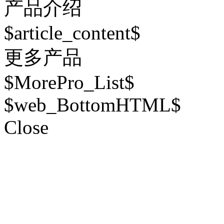
产品介绍
$article_content$
更多产品
$MorePro_List$
$web_BottomHTML$
Close