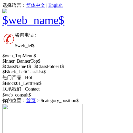
选择语言：
简体中文
|
English
咨询电话 :
$web_tel$
$web_TopMenu$
$Inner_BannerTop$
$ClassName1$ $ClassFolder1$
$Block_LeftClassList$
热门产品 Hot
$Block01_LeftItem$
联系我们 Contact
$web_consult$
你的位置：
首页
> $category_position$