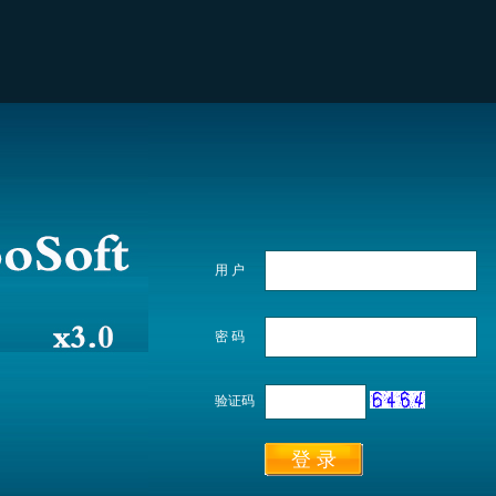
用 户
密 码
验证码