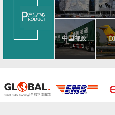
中国邮政
D