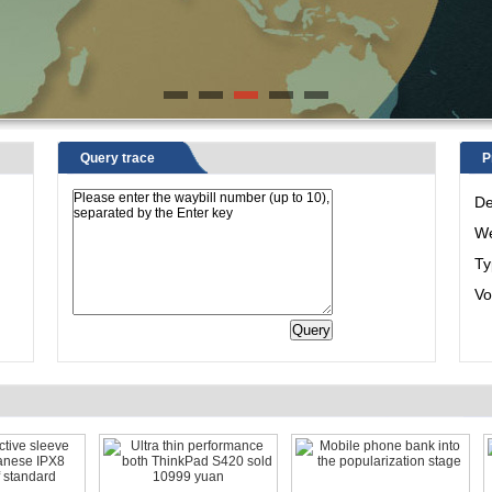
Query trace
P
De
We
Ty
Vo